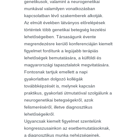
genetikusok, valamint a neurogenetikai
munkával valamilyen vonatkozásban
kapcsolatban lévő szakemberek alkotják.
Az elmúlt években látványos előrelépések
történtek több genetikai betegség kezelési
lehetőségeiben. Társaságunk évente
megrendezésre kerülő konferenciáján kiemelt
figyelmet fordítunk a legújabb terápiás
lehetőségek bemutatására, a külföldi és
magyarországi tapasztalatok megvitatására.
Fontosnak tartjuk emellett a napi
gyakorlatban dolgozó kollégák
továbbképzését is, melynek kapcsán
praktikus, gyakorlati útmutatóval szolgálunk a
neurogenetikai betegségekről, azok
felismeréséről, illetve diagnosztikus
lehetőségeikről.
Ugyancsak kiemelt figyelmet szentelünk
kongresszusainkon az esetbemutatásoknak,
a diagnosztikus munka nehézségeinek,