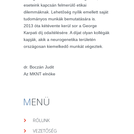
eseteink kapcsán felmerülő etikai
dilemmáknak. Lehetőség nyílik emellett saját
tudományos munkák bemutatására is.
2013 óta kétévente kerül sor a George
Karpati díj odaítélésére. A díjat olyan kollégák
kapják, akik a neurogenetika területén
országosan kiemelkedő munkát végeztek.
dr. Boczán Judit
Az MKNT elnöke
M
ENÜ
RÓLUNK
VEZETŐSÉG