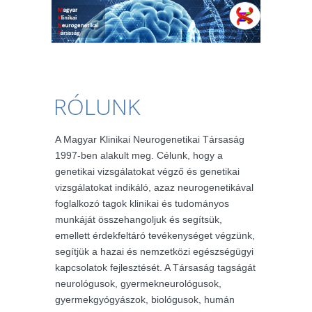
RÓLUNK
A Magyar Klinikai Neurogenetikai Társaság
1997-ben alakult meg. Célunk, hogy a
genetikai vizsgálatokat végző és genetikai
vizsgálatokat indikáló, azaz neurogenetikával
foglalkozó tagok klinikai és tudományos
munkáját összehangoljuk és segítsük,
emellett érdekfeltáró tevékenységet végzünk,
segítjük a hazai és nemzetközi egészségügyi
kapcsolatok fejlesztését. A Társaság tagságát
neurológusok, gyermekneurológusok,
gyermekgyógyászok, biológusok, humán