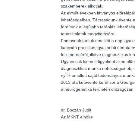
szakemberek alkotják.
Az elmúlt években látványos előrelépés
lehetőségeiben. Társaságunk évente m
fordítunk a legújabb terápiás lehetősé
tapasztalatok megvitatására.
Fontosnak tartjuk emellett a napi gyak
kapcsán praktikus, gyakorlati útmutató
felismeréséről, illetve diagnosztikus le
Ugyancsak kiemelt figyelmet szentelü
diagnosztikus munka nehézségeinek, e
nyílik emellett saját tudományos munk
2013 óta kétévente kerül sor a George K
a neurogenetika területén országosan
dr. Boczán Judit
Az MKNT elnöke