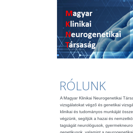
RÓLUNK
A Magyar Klinikai Neurogenetikai Társ
vizsgálatokat végző és genetikai vizsg
klinikai és tudományos munkáját össze
végzünk, segítjük a hazai és nemzetkö
tagságát neurológusok, gyermekneuro
genetikusok, valamint a neurogenetik