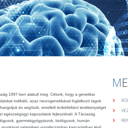
M
aság 1997-ben alakult meg. Célunk, hogy a genetikai
RÓ
álatokat indikáló, azaz neurogenetikával foglalkozó tagok
hangoljuk és segítsük, emellett érdekfeltáró tevékenységet
VE
zi egészségügyi kapcsolatok fejlesztését. A Társaság
RE
lógusok, gyermekgyógyászok, biológusok, humán
ai munkával valamilyen vonatkozásban kapcsolatban lévő