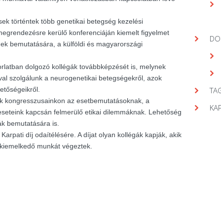
ek történtek több genetikai betegség kezelési
egrendezésre kerülő konferenciáján kiemelt figyelmet
DO
gek bemutatására, a külföldi és magyarországi
orlatban dolgozó kollégák továbbképzését is, melynek
val szolgálunk a neurogenetikai betegségekről, azok
hetőségeikről.
TAG
nk kongresszusainkon az esetbemutatásoknak, a
KA
seteink kapcsán felmerülő etikai dilemmáknak. Lehetőség
ák bemutatására is.
arpati díj odaítélésére. A díjat olyan kollégák kapják, akik
 kiemelkedő munkát végeztek.