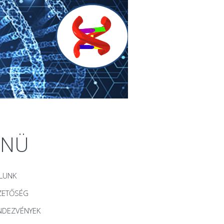
ENÜ
LUNK
ZETŐSÉG
NDEZVÉNYEK