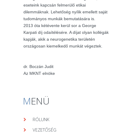
eseteink kapcsán felmerülő etikai
dilemmáknak. Lehetőség nyílik emellett saját
tudományos munkák bemutatására is.
2013 óta kétévente kerül sor a George
Karpati díj odaítélésére. A díjat olyan kollégák
kapják, akik a neurogenetika területén
országosan kiemelkedő munkát végeztek.
dr. Boczán Judit
Az MKNT elnöke
M
ENÜ
RÓLUNK
VEZETŐSÉG