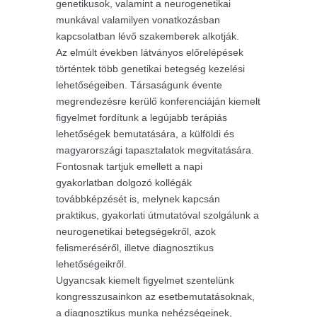
genetikusok, valamint a neurogenetikai
munkával valamilyen vonatkozásban
kapcsolatban lévő szakemberek alkotják.
Az elmúlt években látványos előrelépések
történtek több genetikai betegség kezelési
lehetőségeiben. Társaságunk évente
megrendezésre kerülő konferenciáján kiemelt
figyelmet fordítunk a legújabb terápiás
lehetőségek bemutatására, a külföldi és
magyarországi tapasztalatok megvitatására.
Fontosnak tartjuk emellett a napi
gyakorlatban dolgozó kollégák
továbbképzését is, melynek kapcsán
praktikus, gyakorlati útmutatóval szolgálunk a
neurogenetikai betegségekről, azok
felismeréséről, illetve diagnosztikus
lehetőségeikről.
Ugyancsak kiemelt figyelmet szentelünk
kongresszusainkon az esetbemutatásoknak,
a diagnosztikus munka nehézségeinek,