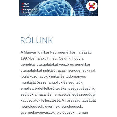
RÓLUNK
A Magyar Klinikai Neurogenetikai Társaság
1997-ben alakult meg. Célunk, hogy a
genetikai vizsgálatokat végző és genetikai
vizsgálatokat indikáló, azaz neurogenetikával
foglalkozó tagok klinikai és tudományos
munkáját összehangoljuk és segítsük,
emellett érdekfeltáró tevékenységet végzünk,
segítjük a hazai és nemzetközi egészségügyi
kapcsolatok fejlesztését. A Társaság tagságát
neurológusok, gyermekneurológusok,
gyermekgyógyászok, biológusok, humán