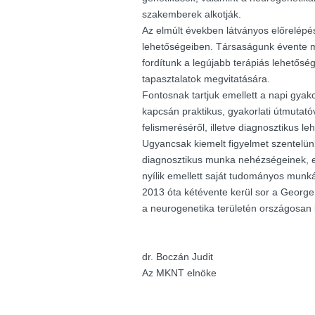
szakemberek alkotják.
Az elmúlt években látványos előrelépés
lehetőségeiben. Társaságunk évente m
fordítunk a legújabb terápiás lehetősé
tapasztalatok megvitatására.
Fontosnak tartjuk emellett a napi gyak
kapcsán praktikus, gyakorlati útmutató
felismeréséről, illetve diagnosztikus le
Ugyancsak kiemelt figyelmet szentelü
diagnosztikus munka nehézségeinek, e
nyílik emellett saját tudományos munk
2013 óta kétévente kerül sor a George K
a neurogenetika területén országosan
dr. Boczán Judit
Az MKNT elnöke