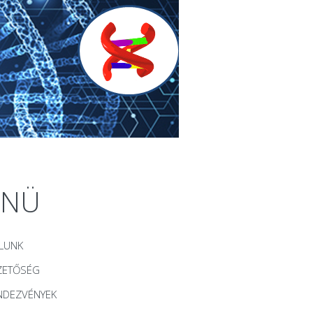
ENÜ
LUNK
ZETŐSÉG
NDEZVÉNYEK