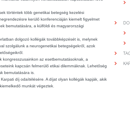
ek történtek több genetikai betegség kezelési
egrendezésre kerülő konferenciáján kiemelt figyelmet
DO
gek bemutatására, a külföldi és magyarországi
orlatban dolgozó kollégák továbbképzését is, melynek
val szolgálunk a neurogenetikai betegségekről, azok
hetőségeikről.
TAG
nk kongresszusainkon az esetbemutatásoknak, a
KA
seteink kapcsán felmerülő etikai dilemmáknak. Lehetőség
ák bemutatására is.
arpati díj odaítélésére. A díjat olyan kollégák kapják, akik
 kiemelkedő munkát végeztek.