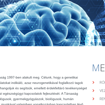
M
aság 1997-ben alakult meg. Célunk, hogy a genetikai
RÓ
álatokat indikáló, azaz neurogenetikával foglalkozó tagok
hangoljuk és segítsük, emellett érdekfeltáró tevékenységet
VE
zi egészségügyi kapcsolatok fejlesztését. A Társaság
RE
lógusok, gyermekgyógyászok, biológusok, humán
ai munkával valamilyen vonatkozásban kapcsolatban lévő