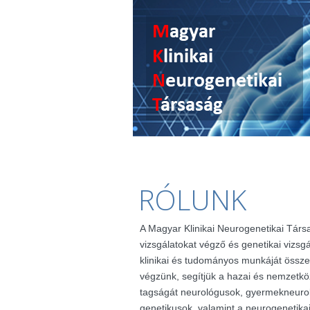
RÓLUNK
A Magyar Klinikai Neurogenetikai Társ
vizsgálatokat végző és genetikai vizsg
klinikai és tudományos munkáját össze
végzünk, segítjük a hazai és nemzetkö
tagságát neurológusok, gyermekneuro
genetikusok, valamint a neurogenetik