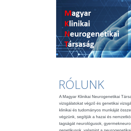
RÓLUNK
A Magyar Klinikai Neurogenetikai Társ
vizsgálatokat végző és genetikai vizsg
klinikai és tudományos munkáját össze
végzünk, segítjük a hazai és nemzetkö
tagságát neurológusok, gyermekneuro
genetikusok, valamint a neurogenetik