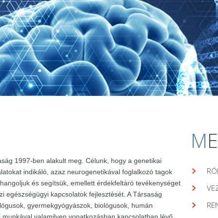
M
aság 1997-ben alakult meg. Célunk, hogy a genetikai
RÓ
álatokat indikáló, azaz neurogenetikával foglalkozó tagok
hangoljuk és segítsük, emellett érdekfeltáró tevékenységet
VE
zi egészségügyi kapcsolatok fejlesztését. A Társaság
RE
lógusok, gyermekgyógyászok, biológusok, humán
ai munkával valamilyen vonatkozásban kapcsolatban lévő