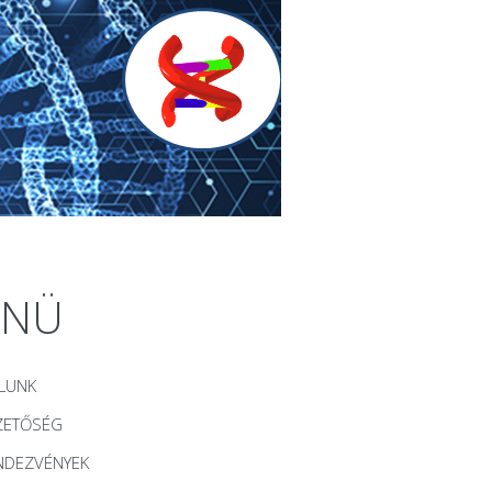
ENÜ
LUNK
ZETŐSÉG
NDEZVÉNYEK