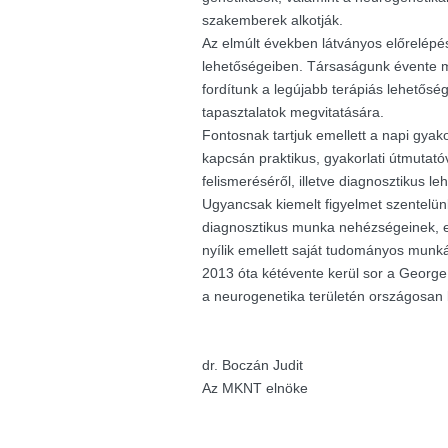
szakemberek alkotják.
Az elmúlt években látványos előrelépés
lehetőségeiben. Társaságunk évente m
fordítunk a legújabb terápiás lehetősé
tapasztalatok megvitatására.
Fontosnak tartjuk emellett a napi gyak
kapcsán praktikus, gyakorlati útmutató
felismeréséről, illetve diagnosztikus le
Ugyancsak kiemelt figyelmet szentelü
diagnosztikus munka nehézségeinek, e
nyílik emellett saját tudományos munk
2013 óta kétévente kerül sor a George K
a neurogenetika területén országosan
dr. Boczán Judit
Az MKNT elnöke