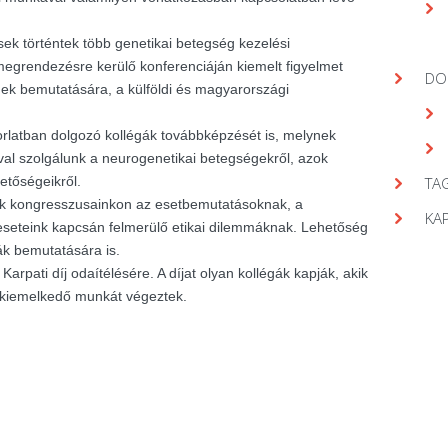
ek történtek több genetikai betegség kezelési
egrendezésre kerülő konferenciáján kiemelt figyelmet
DO
gek bemutatására, a külföldi és magyarországi
orlatban dolgozó kollégák továbbképzését is, melynek
val szolgálunk a neurogenetikai betegségekről, azok
hetőségeikről.
TAG
nk kongresszusainkon az esetbemutatásoknak, a
KA
seteink kapcsán felmerülő etikai dilemmáknak. Lehetőség
ák bemutatására is.
arpati díj odaítélésére. A díjat olyan kollégák kapják, akik
 kiemelkedő munkát végeztek.