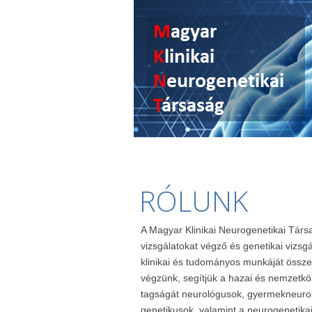
RÓLUNK
A Magyar Klinikai Neurogenetikai Társ
vizsgálatokat végző és genetikai vizsg
klinikai és tudományos munkáját össze
végzünk, segítjük a hazai és nemzetkö
tagságát neurológusok, gyermekneuro
genetikusok, valamint a neurogenetik