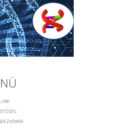
ENÜ
LUNK
ZETŐSÉG
NDEZVÉNYEK