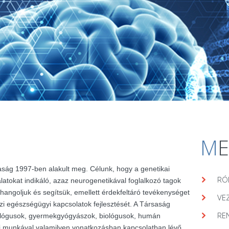
M
aság 1997-ben alakult meg. Célunk, hogy a genetikai
RÓ
álatokat indikáló, azaz neurogenetikával foglalkozó tagok
hangoljuk és segítsük, emellett érdekfeltáró tevékenységet
VE
zi egészségügyi kapcsolatok fejlesztését. A Társaság
RE
lógusok, gyermekgyógyászok, biológusok, humán
ai munkával valamilyen vonatkozásban kapcsolatban lévő