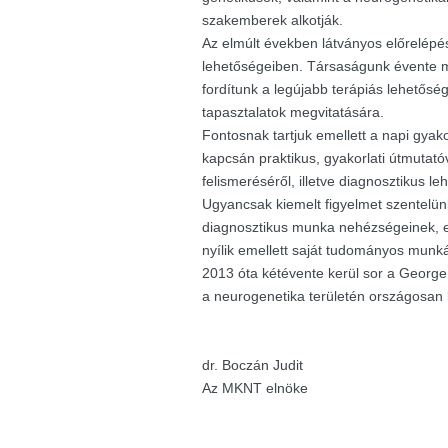
szakemberek alkotják.
Az elmúlt években látványos előrelépés
lehetőségeiben. Társaságunk évente m
fordítunk a legújabb terápiás lehetősé
tapasztalatok megvitatására.
Fontosnak tartjuk emellett a napi gyak
kapcsán praktikus, gyakorlati útmutató
felismeréséről, illetve diagnosztikus le
Ugyancsak kiemelt figyelmet szentelü
diagnosztikus munka nehézségeinek, e
nyílik emellett saját tudományos munk
2013 óta kétévente kerül sor a George K
a neurogenetika területén országosan
dr. Boczán Judit
Az MKNT elnöke