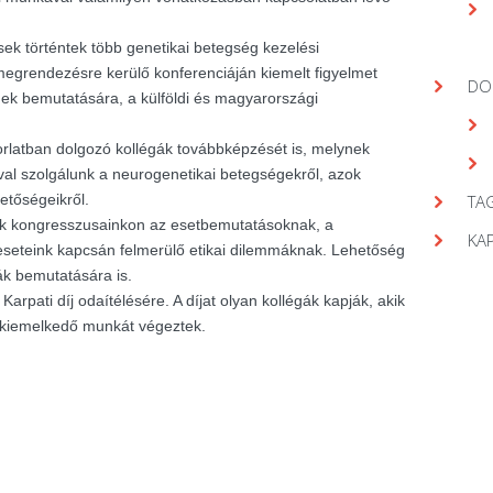
ek történtek több genetikai betegség kezelési
egrendezésre kerülő konferenciáján kiemelt figyelmet
DO
gek bemutatására, a külföldi és magyarországi
orlatban dolgozó kollégák továbbképzését is, melynek
val szolgálunk a neurogenetikai betegségekről, azok
hetőségeikről.
TAG
nk kongresszusainkon az esetbemutatásoknak, a
KA
seteink kapcsán felmerülő etikai dilemmáknak. Lehetőség
ák bemutatására is.
arpati díj odaítélésére. A díjat olyan kollégák kapják, akik
 kiemelkedő munkát végeztek.