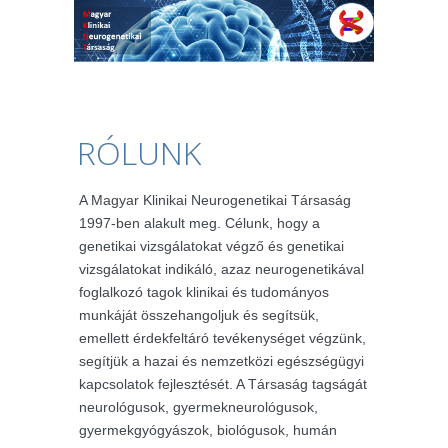
RÓLUNK
A Magyar Klinikai Neurogenetikai Társaság
1997-ben alakult meg. Célunk, hogy a
genetikai vizsgálatokat végző és genetikai
vizsgálatokat indikáló, azaz neurogenetikával
foglalkozó tagok klinikai és tudományos
munkáját összehangoljuk és segítsük,
emellett érdekfeltáró tevékenységet végzünk,
segítjük a hazai és nemzetközi egészségügyi
kapcsolatok fejlesztését. A Társaság tagságát
neurológusok, gyermekneurológusok,
gyermekgyógyászok, biológusok, humán