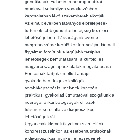
genetikusok, valamint a neurogenetikai
munkával valamilyen vonatkozásban
kapcsolatban lévő szakemberek alkotják.
Az elmúlt években látványos előrelépések
történtek több genetikai betegség kezelési
lehetőségeiben. Társaságunk évente
megrendezésre kerülő konferenciáján kiemelt
figyelmet fordítunk a legújabb terápiás
lehetőségek bemutatására, a külföldi és
magyarországi tapasztalatok megvitatására.
Fontosnak tartjuk emellett a napi
gyakorlatban dolgozó kollégák
továbbképzését is, melynek kapcsán
praktikus, gyakorlati útmutatóval szolgálunk a
neurogenetikai betegségekről, azok
felismeréséről, illetve diagnosztikus
lehetőségeikről.
Ugyancsak kiemelt figyelmet szentelünk
kongresszusainkon az esetbemutatásoknak,
a diagnosztikus munka nehézségeinek,