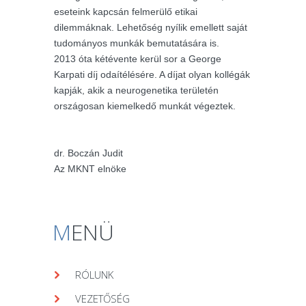
eseteink kapcsán felmerülő etikai
dilemmáknak. Lehetőség nyílik emellett saját
tudományos munkák bemutatására is.
2013 óta kétévente kerül sor a George
Karpati díj odaítélésére. A díjat olyan kollégák
kapják, akik a neurogenetika területén
országosan kiemelkedő munkát végeztek.
dr. Boczán Judit
Az MKNT elnöke
M
ENÜ
RÓLUNK
VEZETŐSÉG