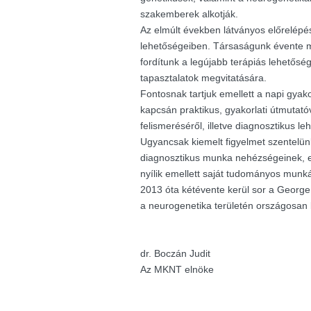
szakemberek alkotják.
Az elmúlt években látványos előrelépés
lehetőségeiben. Társaságunk évente m
fordítunk a legújabb terápiás lehetősé
tapasztalatok megvitatására.
Fontosnak tartjuk emellett a napi gyak
kapcsán praktikus, gyakorlati útmutató
felismeréséről, illetve diagnosztikus le
Ugyancsak kiemelt figyelmet szentelü
diagnosztikus munka nehézségeinek, e
nyílik emellett saját tudományos munk
2013 óta kétévente kerül sor a George K
a neurogenetika területén országosan
dr. Boczán Judit
Az MKNT elnöke