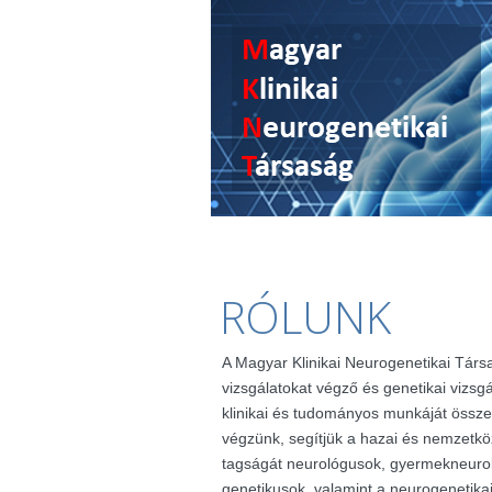
RÓLUNK
A Magyar Klinikai Neurogenetikai Társ
vizsgálatokat végző és genetikai vizsg
klinikai és tudományos munkáját össze
végzünk, segítjük a hazai és nemzetkö
tagságát neurológusok, gyermekneuro
genetikusok, valamint a neurogenetik