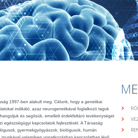
M
aság 1997-ben alakult meg. Célunk, hogy a genetikai
RÓ
álatokat indikáló, azaz neurogenetikával foglalkozó tagok
hangoljuk és segítsük, emellett érdekfeltáró tevékenységet
VE
zi egészségügyi kapcsolatok fejlesztését. A Társaság
RE
lógusok, gyermekgyógyászok, biológusok, humán
ai munkával valamilyen vonatkozásban kapcsolatban lévő