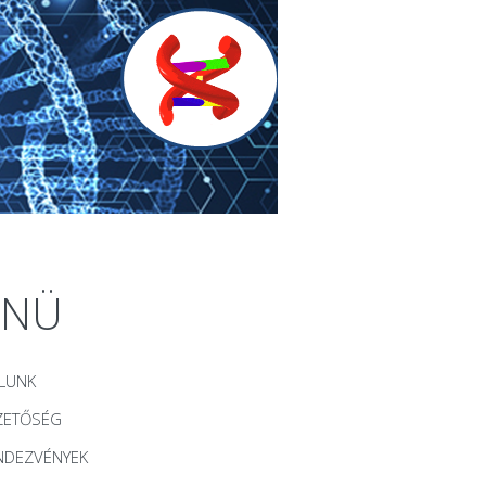
ENÜ
LUNK
ZETŐSÉG
NDEZVÉNYEK