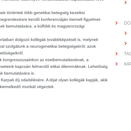
ek történtek több genetikai betegség kezelési
egrendezésre kerülő konferenciáján kiemelt figyelmet
DO
gek bemutatására, a külföldi és magyarországi
orlatban dolgozó kollégák továbbképzését is, melynek
val szolgálunk a neurogenetikai betegségekről, azok
hetőségeikről.
TAG
nk kongresszusainkon az esetbemutatásoknak, a
KA
seteink kapcsán felmerülő etikai dilemmáknak. Lehetőség
ák bemutatására is.
arpati díj odaítélésére. A díjat olyan kollégák kapják, akik
 kiemelkedő munkát végeztek.