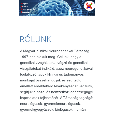
RÓLUNK
A Magyar Klinikai Neurogenetikai Társaság
1997-ben alakult meg. Célunk, hogy a
genetikai vizsgálatokat végző és genetikai
vizsgálatokat indikáló, azaz neurogenetikával
foglalkozó tagok klinikai és tudományos
munkáját összehangoljuk és segítsük,
emellett érdekfeltáró tevékenységet végzünk,
segítjük a hazai és nemzetközi egészségügyi
kapcsolatok fejlesztését. A Társaság tagságát
neurológusok, gyermekneurológusok,
gyermekgyógyászok, biológusok, humán