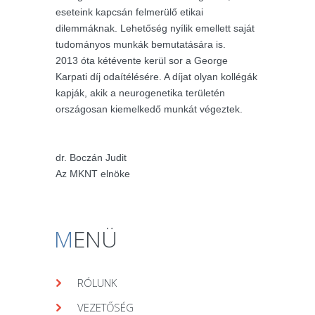
eseteink kapcsán felmerülő etikai
dilemmáknak. Lehetőség nyílik emellett saját
tudományos munkák bemutatására is.
2013 óta kétévente kerül sor a George
Karpati díj odaítélésére. A díjat olyan kollégák
kapják, akik a neurogenetika területén
országosan kiemelkedő munkát végeztek.
dr. Boczán Judit
Az MKNT elnöke
M
ENÜ
RÓLUNK
VEZETŐSÉG