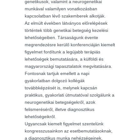
genetikusok, valamint a neurogenetikai
munkával valamilyen vonatkozásban
kapcsolatban lévő szakemberek alkotják.
Az elmúlt években látványos előrelépések
történtek több genetikai betegség kezelési
lehetőségeiben. Társaságunk évente
megrendezésre kerülő konferenciáján kiemelt
figyelmet fordítunk a legújabb terápiás
lehetőségek bemutatására, a külföldi és
magyarországi tapasztalatok megvitatására.
Fontosnak tartjuk emellett a napi
gyakorlatban dolgozó kollégák
továbbképzését is, melynek kapcsán
praktikus, gyakorlati útmutatóval szolgálunk a
neurogenetikai betegségekről, azok
felismeréséről, illetve diagnosztikus
lehetőségeikről.
Ugyancsak kiemelt figyelmet szentelünk
kongresszusainkon az esetbemutatásoknak,
a diagnosztikus munka nehézségeinek,