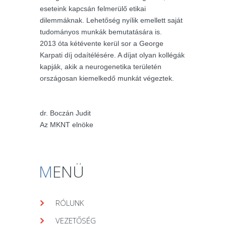
eseteink kapcsán felmerülő etikai
dilemmáknak. Lehetőség nyílik emellett saját
tudományos munkák bemutatására is.
2013 óta kétévente kerül sor a George
Karpati díj odaítélésére. A díjat olyan kollégák
kapják, akik a neurogenetika területén
országosan kiemelkedő munkát végeztek.
dr. Boczán Judit
Az MKNT elnöke
M
ENÜ
RÓLUNK
VEZETŐSÉG