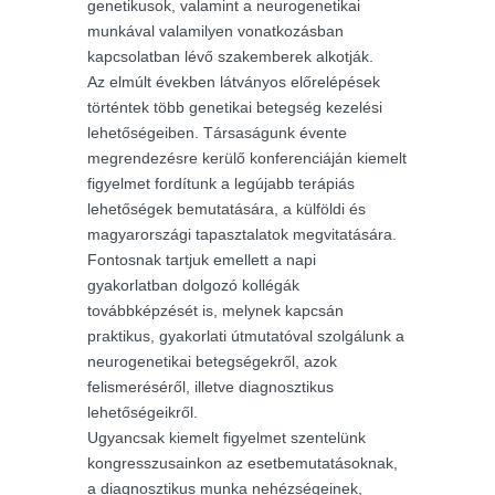
genetikusok, valamint a neurogenetikai
munkával valamilyen vonatkozásban
kapcsolatban lévő szakemberek alkotják.
Az elmúlt években látványos előrelépések
történtek több genetikai betegség kezelési
lehetőségeiben. Társaságunk évente
megrendezésre kerülő konferenciáján kiemelt
figyelmet fordítunk a legújabb terápiás
lehetőségek bemutatására, a külföldi és
magyarországi tapasztalatok megvitatására.
Fontosnak tartjuk emellett a napi
gyakorlatban dolgozó kollégák
továbbképzését is, melynek kapcsán
praktikus, gyakorlati útmutatóval szolgálunk a
neurogenetikai betegségekről, azok
felismeréséről, illetve diagnosztikus
lehetőségeikről.
Ugyancsak kiemelt figyelmet szentelünk
kongresszusainkon az esetbemutatásoknak,
a diagnosztikus munka nehézségeinek,