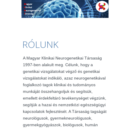
RÓLUNK
A Magyar Klinikai Neurogenetikai Társaság
1997-ben alakult meg. Célunk, hogy a
genetikai vizsgálatokat végző és genetikai
vizsgálatokat indikáló, azaz neurogenetikával
foglalkozó tagok klinikai és tudományos
munkáját összehangoljuk és segítsük,
emellett érdekfeltáró tevékenységet végzünk,
segítjük a hazai és nemzetközi egészségügyi
kapcsolatok fejlesztését. A Társaság tagságát
neurológusok, gyermekneurológusok,
gyermekgyógyászok, biológusok, humán