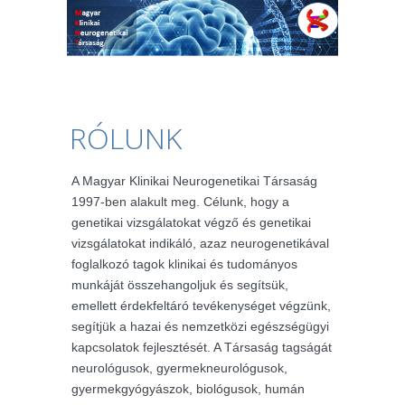
RÓLUNK
A Magyar Klinikai Neurogenetikai Társaság
1997-ben alakult meg. Célunk, hogy a
genetikai vizsgálatokat végző és genetikai
vizsgálatokat indikáló, azaz neurogenetikával
foglalkozó tagok klinikai és tudományos
munkáját összehangoljuk és segítsük,
emellett érdekfeltáró tevékenységet végzünk,
segítjük a hazai és nemzetközi egészségügyi
kapcsolatok fejlesztését. A Társaság tagságát
neurológusok, gyermekneurológusok,
gyermekgyógyászok, biológusok, humán