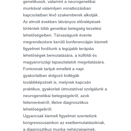
genetikusok, valamint a neurogenetikai
munkával valamilyen vonatkozásban
kapcsolatban lévő szakemberek alkotják.
Az elmúlt években látványos előrelépések
történtek több genetikai betegség kezelési
lehetőségeiben. Társaságunk évente
megrendezésre kerülő konferenciáján kiemelt
figyelmet fordítunk a legújabb terápiás
lehetőségek bemutatására, a külföldi és
magyarországi tapasztalatok megvitatására.
Fontosnak tartjuk emellett a napi
gyakorlatban dolgozó kollégák
továbbképzését is, melynek kapcsán
praktikus, gyakorlati útmutatóval szolgálunk a
neurogenetikai betegségekről, azok
felismeréséről, illetve diagnosztikus
lehetőségeikről.
Ugyancsak kiemelt figyelmet szentelünk
kongresszusainkon az esetbemutatásoknak,
a diagnosztikus munka nehézségeinek,