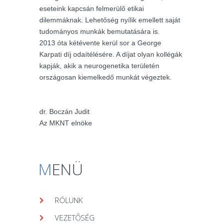
eseteink kapcsán felmerülő etikai
dilemmáknak. Lehetőség nyílik emellett saját
tudományos munkák bemutatására is.
2013 óta kétévente kerül sor a George
Karpati díj odaítélésére. A díjat olyan kollégák
kapják, akik a neurogenetika területén
országosan kiemelkedő munkát végeztek.
dr. Boczán Judit
Az MKNT elnöke
M
ENÜ
RÓLUNK
VEZETŐSÉG