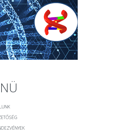
ENÜ
LUNK
ZETŐSÉG
NDEZVÉNYEK