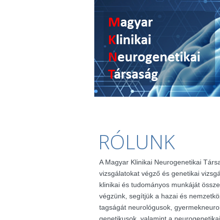
RÓLUNK
A Magyar Klinikai Neurogenetikai Társ
vizsgálatokat végző és genetikai vizsg
klinikai és tudományos munkáját össze
végzünk, segítjük a hazai és nemzetkö
tagságát neurológusok, gyermekneuro
genetikusok, valamint a neurogenetik