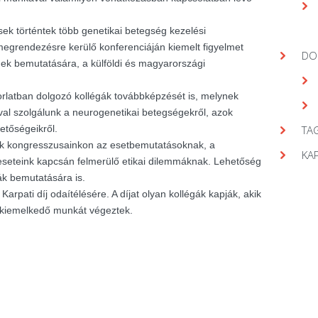
ek történtek több genetikai betegség kezelési
egrendezésre kerülő konferenciáján kiemelt figyelmet
DO
gek bemutatására, a külföldi és magyarországi
orlatban dolgozó kollégák továbbképzését is, melynek
val szolgálunk a neurogenetikai betegségekről, azok
hetőségeikről.
TAG
nk kongresszusainkon az esetbemutatásoknak, a
KA
seteink kapcsán felmerülő etikai dilemmáknak. Lehetőség
ák bemutatására is.
arpati díj odaítélésére. A díjat olyan kollégák kapják, akik
 kiemelkedő munkát végeztek.