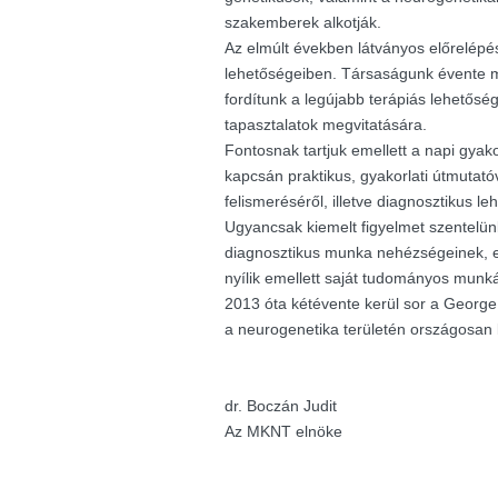
szakemberek alkotják.
Az elmúlt években látványos előrelépés
lehetőségeiben. Társaságunk évente m
fordítunk a legújabb terápiás lehetősé
tapasztalatok megvitatására.
Fontosnak tartjuk emellett a napi gyak
kapcsán praktikus, gyakorlati útmutató
felismeréséről, illetve diagnosztikus le
Ugyancsak kiemelt figyelmet szentelü
diagnosztikus munka nehézségeinek, e
nyílik emellett saját tudományos munk
2013 óta kétévente kerül sor a George K
a neurogenetika területén országosan
dr. Boczán Judit
Az MKNT elnöke