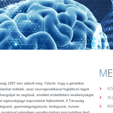
M
aság 1997-ben alakult meg. Célunk, hogy a genetikai
RÓ
álatokat indikáló, azaz neurogenetikával foglalkozó tagok
hangoljuk és segítsük, emellett érdekfeltáró tevékenységet
VE
zi egészségügyi kapcsolatok fejlesztését. A Társaság
RE
lógusok, gyermekgyógyászok, biológusok, humán
ai munkával valamilyen vonatkozásban kapcsolatban lévő