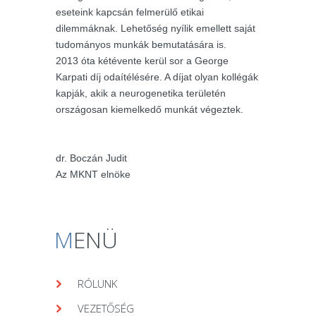
eseteink kapcsán felmerülő etikai
dilemmáknak. Lehetőség nyílik emellett saját
tudományos munkák bemutatására is.
2013 óta kétévente kerül sor a George
Karpati díj odaítélésére. A díjat olyan kollégák
kapják, akik a neurogenetika területén
országosan kiemelkedő munkát végeztek.
dr. Boczán Judit
Az MKNT elnöke
M
ENÜ
RÓLUNK
VEZETŐSÉG