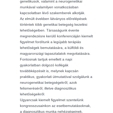
genetikusok, valamint a neurogenetikai
munkával valamilyen vonatkozásban
kapcsolatban lévő szakemberek alkotják.
Az elmúlt években látványos előrelépések
történtek több genetikai betegség kezelési
lehetőségeiben. Társaságunk évente
megrendezésre kerülő konferenciáján kiemelt
figyelmet fordítunk a legújabb terápiás
lehetőségek bemutatására, a külföldi és
magyarországi tapasztalatok megvitatására.
Fontosnak tartjuk emellett a napi
gyakorlatban dolgozó kollégák
továbbképzését is, melynek kapcsán
praktikus, gyakorlati útmutatóval szolgálunk a
neurogenetikai betegségekről, azok
felismeréséről, illetve diagnosztikus
lehetőségeikről.
Ugyancsak kiemelt figyelmet szentelünk
kongresszusainkon az esetbemutatásoknak,
a diagnosztikus munka nehézségeinek,