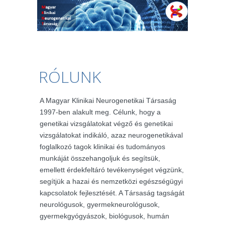
RÓLUNK
A Magyar Klinikai Neurogenetikai Társaság
1997-ben alakult meg. Célunk, hogy a
genetikai vizsgálatokat végző és genetikai
vizsgálatokat indikáló, azaz neurogenetikával
foglalkozó tagok klinikai és tudományos
munkáját összehangoljuk és segítsük,
emellett érdekfeltáró tevékenységet végzünk,
segítjük a hazai és nemzetközi egészségügyi
kapcsolatok fejlesztését. A Társaság tagságát
neurológusok, gyermekneurológusok,
gyermekgyógyászok, biológusok, humán