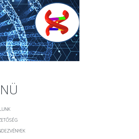
ENÜ
LUNK
ZETŐSÉG
NDEZVÉNYEK