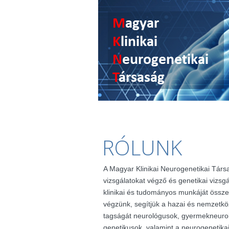
RÓLUNK
A Magyar Klinikai Neurogenetikai Társ
vizsgálatokat végző és genetikai vizsg
klinikai és tudományos munkáját össze
végzünk, segítjük a hazai és nemzetkö
tagságát neurológusok, gyermekneuro
genetikusok, valamint a neurogenetik