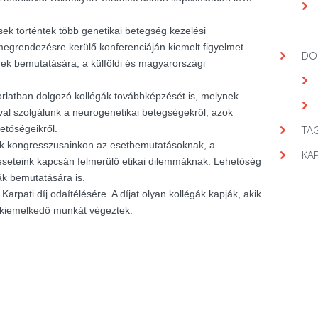
ek történtek több genetikai betegség kezelési
egrendezésre kerülő konferenciáján kiemelt figyelmet
DO
gek bemutatására, a külföldi és magyarországi
orlatban dolgozó kollégák továbbképzését is, melynek
val szolgálunk a neurogenetikai betegségekről, azok
hetőségeikről.
TAG
nk kongresszusainkon az esetbemutatásoknak, a
KA
seteink kapcsán felmerülő etikai dilemmáknak. Lehetőség
ák bemutatására is.
arpati díj odaítélésére. A díjat olyan kollégák kapják, akik
 kiemelkedő munkát végeztek.