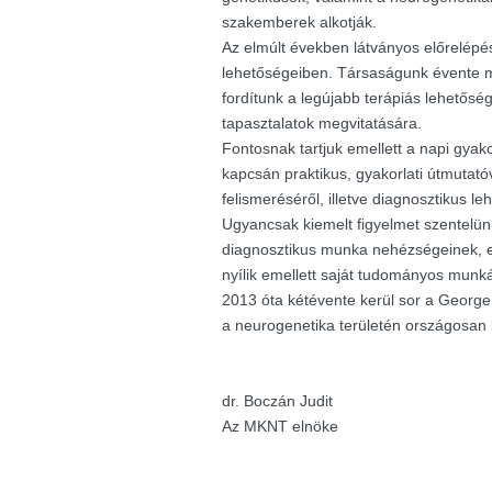
szakemberek alkotják.
Az elmúlt években látványos előrelépés
lehetőségeiben. Társaságunk évente m
fordítunk a legújabb terápiás lehetősé
tapasztalatok megvitatására.
Fontosnak tartjuk emellett a napi gyak
kapcsán praktikus, gyakorlati útmutató
felismeréséről, illetve diagnosztikus le
Ugyancsak kiemelt figyelmet szentelü
diagnosztikus munka nehézségeinek, e
nyílik emellett saját tudományos munk
2013 óta kétévente kerül sor a George K
a neurogenetika területén országosan
dr. Boczán Judit
Az MKNT elnöke