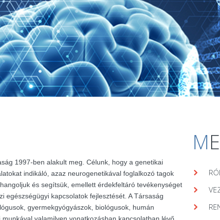
M
aság 1997-ben alakult meg. Célunk, hogy a genetikai
RÓ
álatokat indikáló, azaz neurogenetikával foglalkozó tagok
hangoljuk és segítsük, emellett érdekfeltáró tevékenységet
VE
zi egészségügyi kapcsolatok fejlesztését. A Társaság
RE
lógusok, gyermekgyógyászok, biológusok, humán
ai munkával valamilyen vonatkozásban kapcsolatban lévő