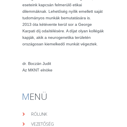
eseteink kapcsán felmerülő etikai
dilemmáknak. Lehetőség nyílik emellett saját
tudományos munkák bemutatására is.
2013 óta kétévente kerül sor a George
Karpati díj odaítélésére. A díjat olyan kollégák
kapják, akik a neurogenetika területén
országosan kiemelkedő munkát végeztek.
dr. Boczán Judit
Az MKNT elnöke
M
ENÜ
RÓLUNK
VEZETŐSÉG