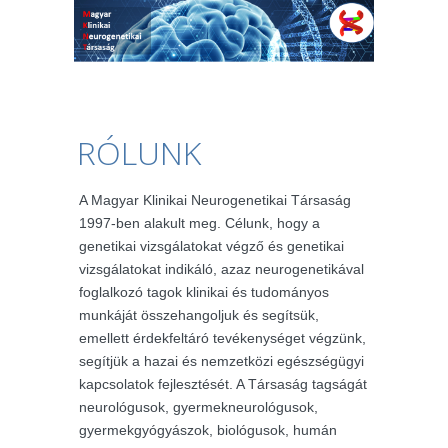
RÓLUNK
A Magyar Klinikai Neurogenetikai Társaság
1997-ben alakult meg. Célunk, hogy a
genetikai vizsgálatokat végző és genetikai
vizsgálatokat indikáló, azaz neurogenetikával
foglalkozó tagok klinikai és tudományos
munkáját összehangoljuk és segítsük,
emellett érdekfeltáró tevékenységet végzünk,
segítjük a hazai és nemzetközi egészségügyi
kapcsolatok fejlesztését. A Társaság tagságát
neurológusok, gyermekneurológusok,
gyermekgyógyászok, biológusok, humán