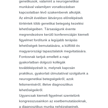
genetikusok, valamint a neurogenetikai
munkával valamilyen vonatkozásban
kapcsolatban lévő szakemberek alkotják.
Az elmúlt években látványos előrelépések
történtek több genetikai betegség kezelési
lehetőségeiben. Társaságunk évente
megrendezésre kerülő konferenciáján kiemelt
figyelmet fordítunk a legújabb terápiás
lehetőségek bemutatására, a külföldi és
magyarországi tapasztalatok megvitatására.
Fontosnak tartjuk emellett a napi
gyakorlatban dolgozó kollégák
továbbképzését is, melynek kapcsán
praktikus, gyakorlati útmutatóval szolgálunk a
neurogenetikai betegségekről, azok
felismeréséről, illetve diagnosztikus
lehetőségeikről.
Ugyancsak kiemelt figyelmet szentelünk
kongresszusainkon az esetbemutatásoknak,
a diagnosztikus munka nehézségeinek,