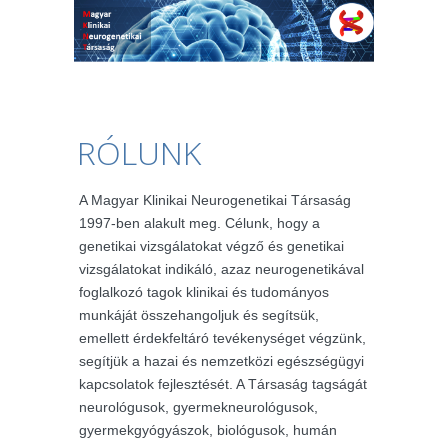
RÓLUNK
A Magyar Klinikai Neurogenetikai Társaság
1997-ben alakult meg. Célunk, hogy a
genetikai vizsgálatokat végző és genetikai
vizsgálatokat indikáló, azaz neurogenetikával
foglalkozó tagok klinikai és tudományos
munkáját összehangoljuk és segítsük,
emellett érdekfeltáró tevékenységet végzünk,
segítjük a hazai és nemzetközi egészségügyi
kapcsolatok fejlesztését. A Társaság tagságát
neurológusok, gyermekneurológusok,
gyermekgyógyászok, biológusok, humán