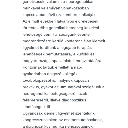
genetikusok, valamint a neurogenetikai
munkával valamilyen vonatkozásban
kapcsolatban lévő szakemberek alkotják.
Az elmúlt években látványos előrelépések
történtek több genetikai betegség kezelési
lehetőségeiben. Társaságunk évente
megrendezésre kerülő konferenciáján kiemelt
figyelmet fordítunk a legújabb terápiás
lehetőségek bemutatására, a külföldi és
magyarországi tapasztalatok megvitatására.
Fontosnak tartjuk emellett a napi
gyakorlatban dolgozó kollégák
továbbképzését is, melynek kapcsán
praktikus, gyakorlati útmutatóval szolgálunk a
neurogenetikai betegségekről, azok
felismeréséről, illetve diagnosztikus
lehetőségeikről.
Ugyancsak kiemelt figyelmet szentelünk
kongresszusainkon az esetbemutatásoknak,
a diagnosztikus munka nehézségeinek,