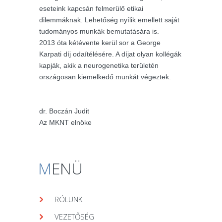
eseteink kapcsán felmerülő etikai
dilemmáknak. Lehetőség nyílik emellett saját
tudományos munkák bemutatására is.
2013 óta kétévente kerül sor a George
Karpati díj odaítélésére. A díjat olyan kollégák
kapják, akik a neurogenetika területén
országosan kiemelkedő munkát végeztek.
dr. Boczán Judit
Az MKNT elnöke
M
ENÜ
RÓLUNK
VEZETŐSÉG