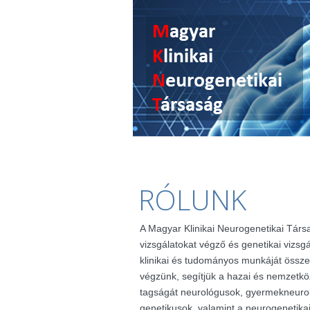
RÓLUNK
A Magyar Klinikai Neurogenetikai Társ
vizsgálatokat végző és genetikai vizsg
klinikai és tudományos munkáját össze
végzünk, segítjük a hazai és nemzetkö
tagságát neurológusok, gyermekneuro
genetikusok, valamint a neurogenetik