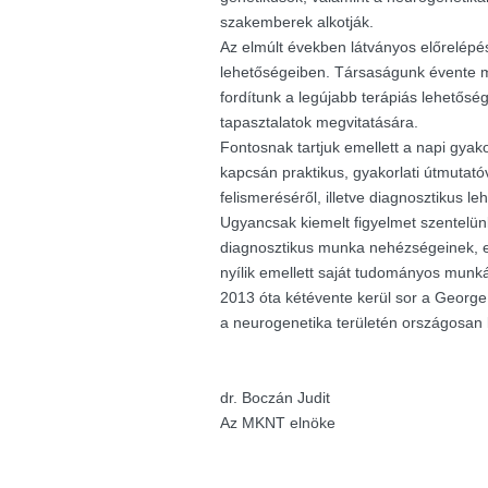
szakemberek alkotják.
Az elmúlt években látványos előrelépés
lehetőségeiben. Társaságunk évente m
fordítunk a legújabb terápiás lehetősé
tapasztalatok megvitatására.
Fontosnak tartjuk emellett a napi gyak
kapcsán praktikus, gyakorlati útmutató
felismeréséről, illetve diagnosztikus le
Ugyancsak kiemelt figyelmet szentelü
diagnosztikus munka nehézségeinek, e
nyílik emellett saját tudományos munk
2013 óta kétévente kerül sor a George K
a neurogenetika területén országosan
dr. Boczán Judit
Az MKNT elnöke