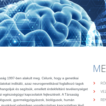
M
aság 1997-ben alakult meg. Célunk, hogy a genetikai
RÓ
álatokat indikáló, azaz neurogenetikával foglalkozó tagok
hangoljuk és segítsük, emellett érdekfeltáró tevékenységet
VE
zi egészségügyi kapcsolatok fejlesztését. A Társaság
RE
lógusok, gyermekgyógyászok, biológusok, humán
ai munkával valamilyen vonatkozásban kapcsolatban lévő