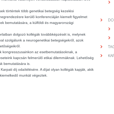
ek történtek több genetikai betegség kezelési
egrendezésre kerülő konferenciáján kiemelt figyelmet
DO
gek bemutatására, a külföldi és magyarországi
orlatban dolgozó kollégák továbbképzését is, melynek
val szolgálunk a neurogenetikai betegségekről, azok
hetőségeikről.
TAG
nk kongresszusainkon az esetbemutatásoknak, a
KA
seteink kapcsán felmerülő etikai dilemmáknak. Lehetőség
ák bemutatására is.
arpati díj odaítélésére. A díjat olyan kollégák kapják, akik
 kiemelkedő munkát végeztek.