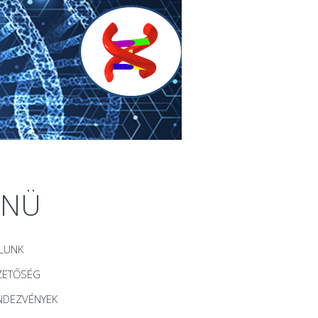
ENÜ
LUNK
ZETŐSÉG
NDEZVÉNYEK