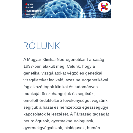
RÓLUNK
A Magyar Klinikai Neurogenetikai Társaság
1997-ben alakult meg. Célunk, hogy a
genetikai vizsgálatokat végző és genetikai
vizsgálatokat indikáló, azaz neurogenetikával
foglalkozó tagok klinikai és tudományos
munkáját összehangoljuk és segítsük,
emellett érdekfeltáró tevékenységet végzünk,
segítjük a hazai és nemzetközi egészségügyi
kapcsolatok fejlesztését. A Társaság tagságát
neurológusok, gyermekneurológusok,
gyermekgyógyászok, biológusok, humán