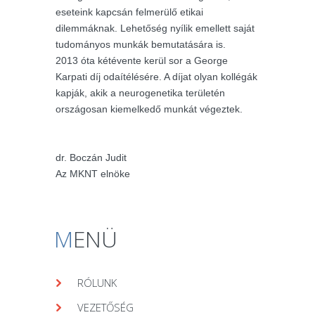
eseteink kapcsán felmerülő etikai
dilemmáknak. Lehetőség nyílik emellett saját
tudományos munkák bemutatására is.
2013 óta kétévente kerül sor a George
Karpati díj odaítélésére. A díjat olyan kollégák
kapják, akik a neurogenetika területén
országosan kiemelkedő munkát végeztek.
dr. Boczán Judit
Az MKNT elnöke
M
ENÜ
RÓLUNK
VEZETŐSÉG