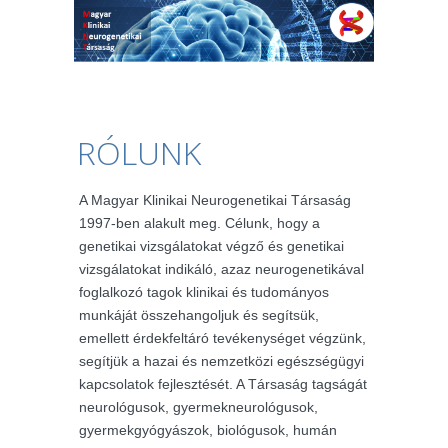
RÓLUNK
A Magyar Klinikai Neurogenetikai Társaság
1997-ben alakult meg. Célunk, hogy a
genetikai vizsgálatokat végző és genetikai
vizsgálatokat indikáló, azaz neurogenetikával
foglalkozó tagok klinikai és tudományos
munkáját összehangoljuk és segítsük,
emellett érdekfeltáró tevékenységet végzünk,
segítjük a hazai és nemzetközi egészségügyi
kapcsolatok fejlesztését. A Társaság tagságát
neurológusok, gyermekneurológusok,
gyermekgyógyászok, biológusok, humán