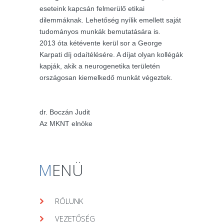
eseteink kapcsán felmerülő etikai
dilemmáknak. Lehetőség nyílik emellett saját
tudományos munkák bemutatására is.
2013 óta kétévente kerül sor a George
Karpati díj odaítélésére. A díjat olyan kollégák
kapják, akik a neurogenetika területén
országosan kiemelkedő munkát végeztek.
dr. Boczán Judit
Az MKNT elnöke
M
ENÜ
RÓLUNK
VEZETŐSÉG