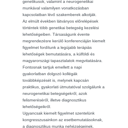
genetikusok, valamint a neurogenetikai
munkával valamilyen vonatkozásban
kapcsolatban lévő szakemberek alkotják.
Az elmúlt években látványos előrelépések
történtek több genetikai betegség kezelési
lehetőségeiben. Társaságunk évente
megrendezésre kerülő konferenciáján kiemelt
figyelmet fordítunk a legújabb terápiás
lehetőségek bemutatására, a külföldi és
magyarországi tapasztalatok megvitatására.
Fontosnak tartjuk emellett a napi
gyakorlatban dolgozó kollégák
továbbképzését is, melynek kapcsán
praktikus, gyakorlati útmutatóval szolgálunk a
neurogenetikai betegségekről, azok
felismeréséről, illetve diagnosztikus
lehetőségeikről.
Ugyancsak kiemelt figyelmet szentelünk
kongresszusainkon az esetbemutatásoknak,
a diagnosztikus munka nehézségeinek,