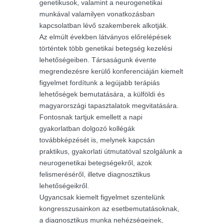
genetikusok, valamint a neurogenetikai
munkával valamilyen vonatkozásban
kapcsolatban lévő szakemberek alkotják.
Az elmúlt években látványos előrelépések
történtek több genetikai betegség kezelési
lehetőségeiben. Társaságunk évente
megrendezésre kerülő konferenciáján kiemelt
figyelmet fordítunk a legújabb terápiás
lehetőségek bemutatására, a külföldi és
magyarországi tapasztalatok megvitatására.
Fontosnak tartjuk emellett a napi
gyakorlatban dolgozó kollégák
továbbképzését is, melynek kapcsán
praktikus, gyakorlati útmutatóval szolgálunk a
neurogenetikai betegségekről, azok
felismeréséről, illetve diagnosztikus
lehetőségeikről.
Ugyancsak kiemelt figyelmet szentelünk
kongresszusainkon az esetbemutatásoknak,
a diagnosztikus munka nehézségeinek,