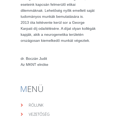
eseteink kapcsán felmerülő etikai
dilemmáknak. Lehetőség nyílik emellett saját
tudományos munkák bemutatására is.
2013 óta kétévente kerül sor a George
Karpati díj odaítélésére. A díjat olyan kollégák
kapják, akik a neurogenetika területén
országosan kiemelkedő munkát végeztek.
dr. Boczán Judit
Az MKNT elnöke
M
ENÜ
RÓLUNK
VEZETŐSÉG