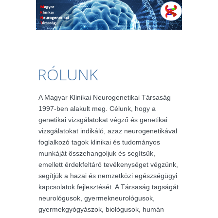
RÓLUNK
A Magyar Klinikai Neurogenetikai Társaság
1997-ben alakult meg. Célunk, hogy a
genetikai vizsgálatokat végző és genetikai
vizsgálatokat indikáló, azaz neurogenetikával
foglalkozó tagok klinikai és tudományos
munkáját összehangoljuk és segítsük,
emellett érdekfeltáró tevékenységet végzünk,
segítjük a hazai és nemzetközi egészségügyi
kapcsolatok fejlesztését. A Társaság tagságát
neurológusok, gyermekneurológusok,
gyermekgyógyászok, biológusok, humán