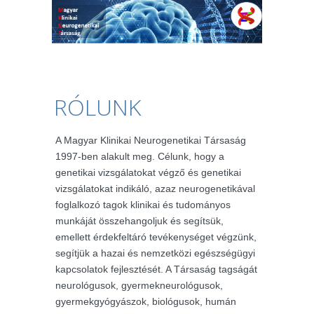
RÓLUNK
A Magyar Klinikai Neurogenetikai Társaság
1997-ben alakult meg. Célunk, hogy a
genetikai vizsgálatokat végző és genetikai
vizsgálatokat indikáló, azaz neurogenetikával
foglalkozó tagok klinikai és tudományos
munkáját összehangoljuk és segítsük,
emellett érdekfeltáró tevékenységet végzünk,
segítjük a hazai és nemzetközi egészségügyi
kapcsolatok fejlesztését. A Társaság tagságát
neurológusok, gyermekneurológusok,
gyermekgyógyászok, biológusok, humán