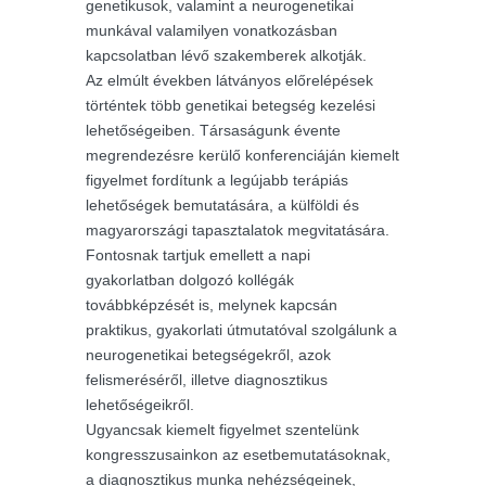
genetikusok, valamint a neurogenetikai
munkával valamilyen vonatkozásban
kapcsolatban lévő szakemberek alkotják.
Az elmúlt években látványos előrelépések
történtek több genetikai betegség kezelési
lehetőségeiben. Társaságunk évente
megrendezésre kerülő konferenciáján kiemelt
figyelmet fordítunk a legújabb terápiás
lehetőségek bemutatására, a külföldi és
magyarországi tapasztalatok megvitatására.
Fontosnak tartjuk emellett a napi
gyakorlatban dolgozó kollégák
továbbképzését is, melynek kapcsán
praktikus, gyakorlati útmutatóval szolgálunk a
neurogenetikai betegségekről, azok
felismeréséről, illetve diagnosztikus
lehetőségeikről.
Ugyancsak kiemelt figyelmet szentelünk
kongresszusainkon az esetbemutatásoknak,
a diagnosztikus munka nehézségeinek,