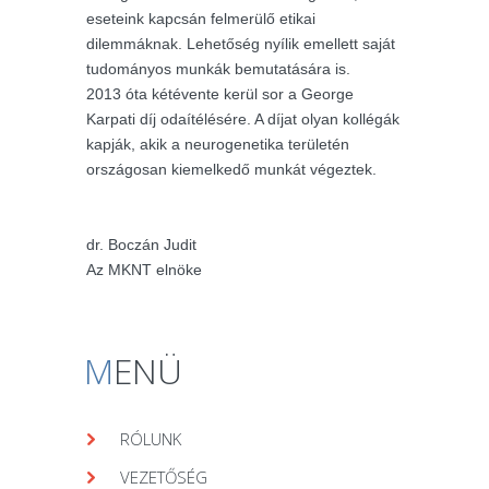
eseteink kapcsán felmerülő etikai
dilemmáknak. Lehetőség nyílik emellett saját
tudományos munkák bemutatására is.
2013 óta kétévente kerül sor a George
Karpati díj odaítélésére. A díjat olyan kollégák
kapják, akik a neurogenetika területén
országosan kiemelkedő munkát végeztek.
dr. Boczán Judit
Az MKNT elnöke
M
ENÜ
RÓLUNK
VEZETŐSÉG