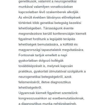
genetikusok, valamint a neurogenetikai
munkával valamilyen vonatkozásban
kapcsolatban lévő szakemberek alkotják.
Az elmúlt években látványos előrelépések
történtek több genetikai betegség kezelési
lehetőségeiben. Társaságunk évente
megrendezésre kerülő konferenciáján kiemelt
figyelmet fordítunk a legújabb terápiás
lehetőségek bemutatására, a külföldi és
magyarországi tapasztalatok megvitatására.
Fontosnak tartjuk emellett a napi
gyakorlatban dolgozó kollégák
továbbképzését is, melynek kapcsán
praktikus, gyakorlati útmutatóval szolgálunk a
neurogenetikai betegségekről, azok
felismeréséről, illetve diagnosztikus
lehetőségeikről.
Ugyancsak kiemelt figyelmet szentelünk
kongresszusainkon az esetbemutatásoknak,
a diagnosztikus munka nehézségeinek,