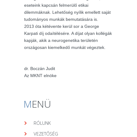
eseteink kapcsán felmerülő etikai
dilemmáknak. Lehetőség nyílik emellett saját
tudományos munkák bemutatására is.
2013 óta kétévente kerül sor a George
Karpati díj odaítélésére. A díjat olyan kollégák
kapják, akik a neurogenetika területén
országosan kiemelkedő munkát végeztek.
dr. Boczán Judit
Az MKNT elnöke
M
ENÜ
RÓLUNK
VEZETŐSÉG