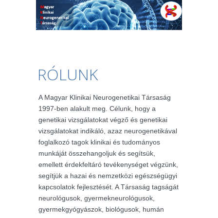
RÓLUNK
A Magyar Klinikai Neurogenetikai Társaság
1997-ben alakult meg. Célunk, hogy a
genetikai vizsgálatokat végző és genetikai
vizsgálatokat indikáló, azaz neurogenetikával
foglalkozó tagok klinikai és tudományos
munkáját összehangoljuk és segítsük,
emellett érdekfeltáró tevékenységet végzünk,
segítjük a hazai és nemzetközi egészségügyi
kapcsolatok fejlesztését. A Társaság tagságát
neurológusok, gyermekneurológusok,
gyermekgyógyászok, biológusok, humán