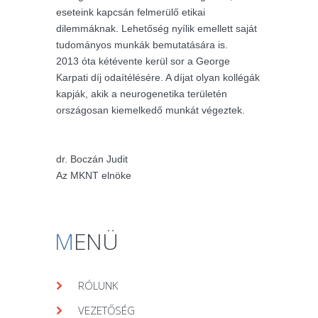
eseteink kapcsán felmerülő etikai
dilemmáknak. Lehetőség nyílik emellett saját
tudományos munkák bemutatására is.
2013 óta kétévente kerül sor a George
Karpati díj odaítélésére. A díjat olyan kollégák
kapják, akik a neurogenetika területén
országosan kiemelkedő munkát végeztek.
dr. Boczán Judit
Az MKNT elnöke
M
ENÜ
RÓLUNK
VEZETŐSÉG