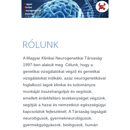
RÓLUNK
A Magyar Klinikai Neurogenetikai Társaság
1997-ben alakult meg. Célunk, hogy a
genetikai vizsgálatokat végző és genetikai
vizsgálatokat indikáló, azaz neurogenetikával
foglalkozó tagok klinikai és tudományos
munkáját összehangoljuk és segítsük,
emellett érdekfeltáró tevékenységet végzünk,
segítjük a hazai és nemzetközi egészségügyi
kapcsolatok fejlesztését. A Társaság tagságát
neurológusok, gyermekneurológusok,
gyermekgyógyászok, biológusok, humán