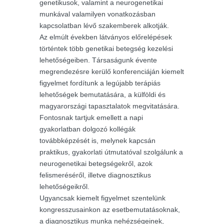
genetikusok, valamint a neurogenetikai
munkával valamilyen vonatkozásban
kapcsolatban lévő szakemberek alkotják.
Az elmúlt években látványos előrelépések
történtek több genetikai betegség kezelési
lehetőségeiben. Társaságunk évente
megrendezésre kerülő konferenciáján kiemelt
figyelmet fordítunk a legújabb terápiás
lehetőségek bemutatására, a külföldi és
magyarországi tapasztalatok megvitatására.
Fontosnak tartjuk emellett a napi
gyakorlatban dolgozó kollégák
továbbképzését is, melynek kapcsán
praktikus, gyakorlati útmutatóval szolgálunk a
neurogenetikai betegségekről, azok
felismeréséről, illetve diagnosztikus
lehetőségeikről.
Ugyancsak kiemelt figyelmet szentelünk
kongresszusainkon az esetbemutatásoknak,
a diagnosztikus munka nehézségeinek,